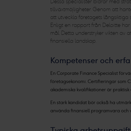
Dessa specialister bidrar med strat
tillväxtmöjligheter. Genom att hante
att utveckla företagets långsiktiga s
Enligt en rapport från Deloitte har
mål. Detta understryker vikten av
finansiella landskap.
Kompetenser och erfar
En Corporate Finance Specialist förv
företagsekonomi. Certifieringar som C
akademiska kvalifikationer är praktisk 
En stark kandidat bör också ha utmärkt
använda finansiell programvara och v
Typiska arbetsuppgif