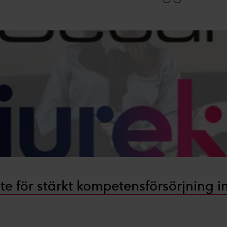
vänder cookies och annan teknik och hur vi samlar in och behan
sar den insamlade datan efter ditt godkännande eller legitim
nnonser, statistik från innehåll och annonser samt användar-, ins
te för stärkt kompetensförsörjning