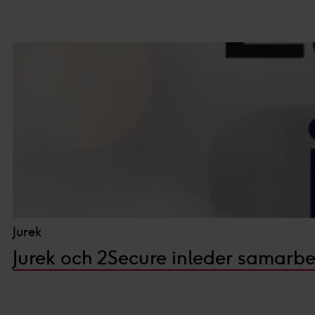
Du kan läsa mer om hur vi an
integritetspolicy.
Vi och våra partners proces
Personaliserat innehåll och a
Jurek
Jurek och 2Secure inleder samarbe