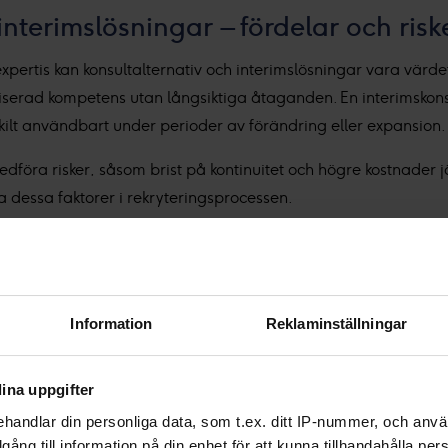
interimslösningar – fördelar och risk
ertis kan konsultalternativ och interimslösningar vara värdef
ecialiserad kompetens utan långsiktiga åtaganden. En interimskon
ärskilt användbart under perioder av förändring eller expansion.
medföra risker, såsom brist på kontinuitet och högre kostnader 
a dessa faktorer i rekryteringsprocessen.
spartner – process och kompetens
 och hyra ut expertkompetens inom finans och andra kritiska a
Information
Reklaminställningar
lla att vi presenterar de mest kvalificerade kandidaterna som 
s på en Corporate Finance Specialist och erbjuder våra kunde
ina uppgifter
av talanger. Genom att arbeta nära våra kunder kan vi skrädd
handlar din personliga data, som t.ex. ditt IP-nummer, och anv
illgång till information på din enhet för att kunna tillhandahålla pe