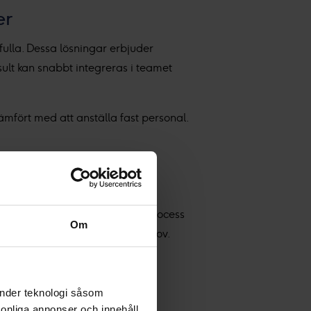
er
ulla. Dessa lösningar erbjuder
sult kan snabbt integreras i teamet
jämfört med att anställa fast personal.
ffärsområden. Vår rekryteringsprocess
Om
matchar ditt företags unika behov.
r en kombination av djup
arsy rekryteringslösningar som
änder teknologi såsom
rsonliga annonser och innehåll,