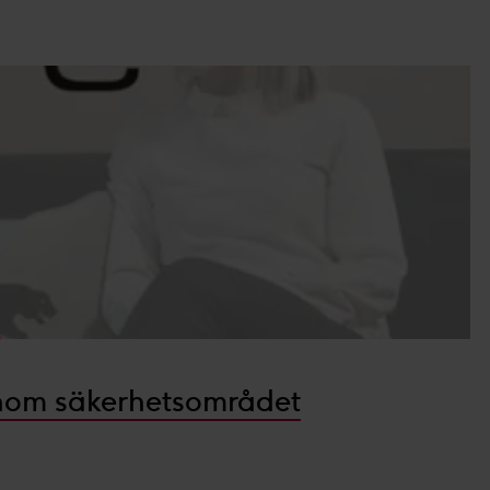
dlar personuppgifter i vår
a intresse för
:
ikt- och produktutveckling.
 inom säkerhetsområdet