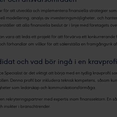
r för att utveckla och implementera finansiella strategier som
iell modellering, analys av investeringsmöjligheter, och hante
ställer att alla finansiella beslut är i linje med företagets öv
 vara att leda ett projekt för att förvärva ett konkurrerande 
ch förhandlar om villkor för att säkerställa en framgångsrik af
didat och vad bör ingå i en kravprofi
e Specialist är det viktigt att börja med en tydlig kravprofil 
llen. Denna profil bör inkludera teknisk kompetens, såsom ku
gheter som ledarskap och kommunikationsförmåga.
en rekryteringspartner med expertis inom finanssektorn. En såd
h insikter i branschtrender.