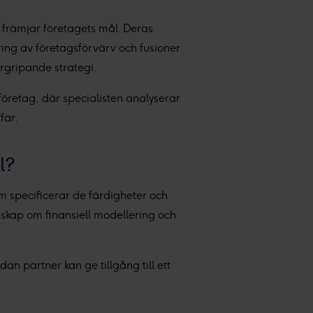
 främjar företagets mål. Deras
ring av företagsförvärv och fusioner
ergripande strategi.
företag, där specialisten analyserar
fär.
l?
som specificerar de färdigheter och
nskap om finansiell modellering och
an partner kan ge tillgång till ett