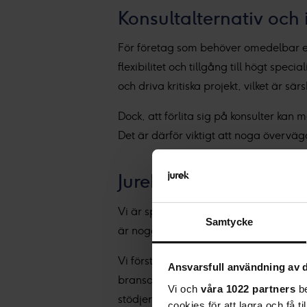
Konsultalternativ och 
För företag som behöver omedelbar exp
flexibilitet och tillgång till högt sp
och driva kritiska projekt, vilket är s
Dock, att förlita sig på konsulter kan 
Det är därför viktigt att noga överväg
Jurek som rekrytering
Vi är specialiserade på att rekrytera
Samtycke
är noggrant utformad för att säkerstä
Vi förstår de komplexa krav som ställ
Ansvarsfull användning av d
branschkunskap och ett brett nätverk 
Vi och
våra 1022 partners
be
stödjer deras långsiktiga affärsmål.
cookies för att lagra och få t