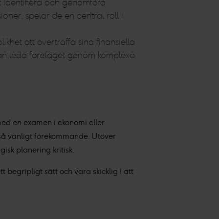
tt identifiera och genomföra
ioner, spelar de en central roll i
khet att överträffa sina finansiella
 kan leda företaget genom komplexa
med en examen i ekonomi eller
ckså vanligt förekommande. Utöver
isk planering kritisk.
egripligt sätt och vara skicklig i att