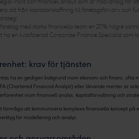
egisk insikt och finansiell analys som är nödvändig för a
ra allt från kapitalanskaffning till företagsförvärv och fus
trategi.
 företag med starka finansiella team en 20% högre sannoli
 att ha en kvalificerad Corporate Finance Specialist som
enhet: krav för tjänsten
äntas ha en gedigen bakgrund inom ekonomi och finans, ofta 
FA (Chartered Financial Analyst) eller liknande meriter är o
erfarenhet inom finansiell analys, kapitalförvaltning och strateg
 förmåga att kommunicera komplexa finansiella koncept på ett b
erktyg för modellering och analys.
ter och ansvarsområden