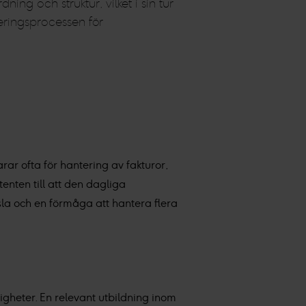
ning och struktur, vilket i sin tur
teringsprocessen för
ar ofta för hantering av fakturor,
nten till att den dagliga
la och en förmåga att hantera flera
igheter. En relevant utbildning inom