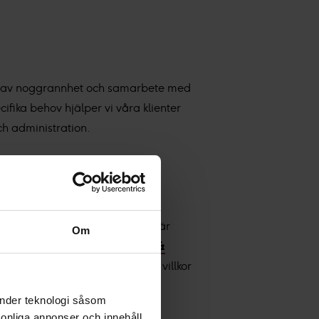
ikten av noggrannhet och samarbete med
ika behov hjälper vi våra klienter
ch administration.
mö
,
Uppsala
och
London
. Jurek är
Om
ommunikation
och
Life Science &
Jurek brinner för Talang på lika villkor
änder teknologi såsom
rsonliga annonser och innehåll,