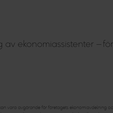
ng av ekonomiassistenter – fö
nt kan vara avgörande för företagets ekonomiavdelning o