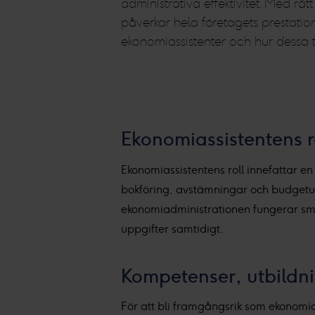
administrativa effektivitet. Med rät
påverkar hela företagets prestation
ekonomiassistenter och hur dessa t
Ekonomiassistentens r
Ekonomiassistentens roll innefattar e
bokföring, avstämningar och budgetup
ekonomiadministrationen fungerar smi
uppgifter samtidigt.
Kompetenser, utbildni
För att bli framgångsrik som ekonomia