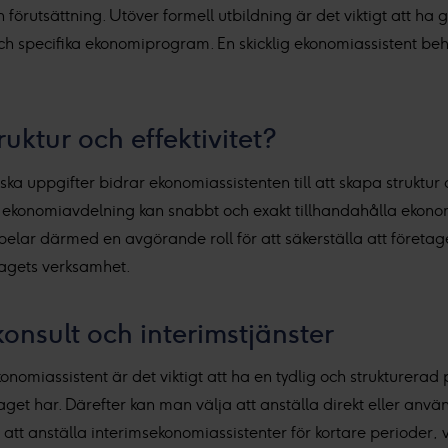
n förutsättning. Utöver formell utbildning är det viktigt att h
och specifika ekonomiprogram. En skicklig ekonomiassistent b
truktur och effektivitet?
uppgifter bidrar ekonomiassistenten till att skapa struktur o
konomiavdelning kan snabbt och exakt tillhandahålla ekonomis
pelar därmed en avgörande roll för att säkerställa att företag
retagets verksamhet.
onsult och interimstjänster
onomiassistent är det viktigt att ha en tydlig och strukturerad
get har. Därefter kan man välja att anställa direkt eller använd
 att anställa interimsekonomiassistenter för kortare perioder, vi