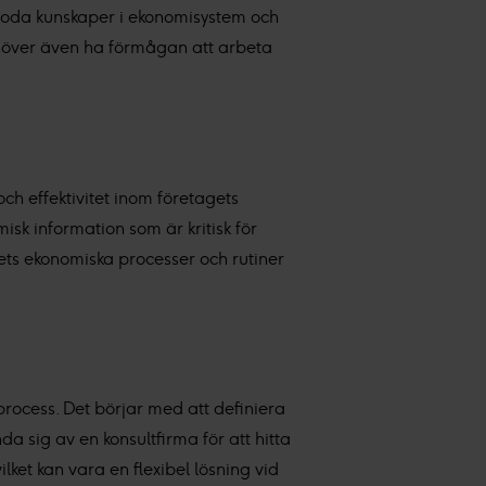
a goda kunskaper i ekonomisystem och
ehöver även ha förmågan att arbeta
ch effektivitet inom företagets
k information som är kritisk för
ets ekonomiska processer och rutiner
 process. Det börjar med att definiera
a sig av en konsultfirma för att hitta
lket kan vara en flexibel lösning vid