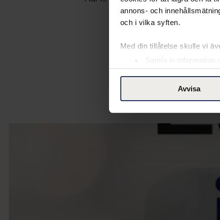
annons- och innehållsmätning
och i vilka syften.
Med din tillåtelse skulle vi äve
Samla in information 
Identifiera din enhet 
Ta reda på mer om hur dina pe
Avvisa
eller dra tillbaka ditt samtyc
Vår Cookie Banner ger dig tota
rättigheter du har som indivi
till vänster på webbplatsen.
Med din tillåtelse använder vi
ändamål. Genom att klicka på
insamling du godkänner och kli