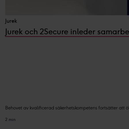
Du kan läsa mer om hur vi an
integritetspolicy.
Jurek
Vi och våra partners proces
Jurek och 2Secure inleder samarbe
Personaliserat innehåll och a
Behovet av kvalificerad säkerhetskompetens fortsätter att ö
2 min