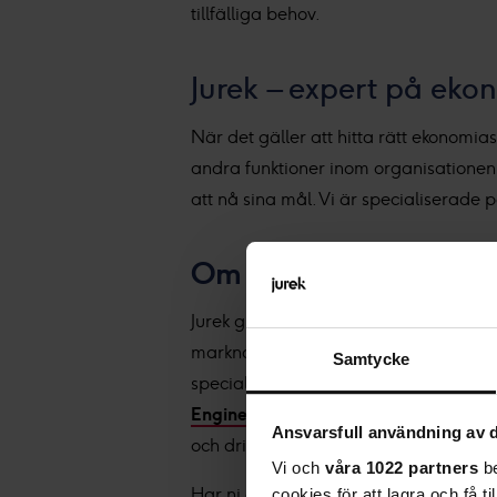
tillfälliga behov.
Jurek – expert på eko
När det gäller att hitta rätt ekonomia
andra funktioner inom organisationen
att nå sina mål. Vi är specialiserade
Om Jurek:
Jurek grundades 2006 av serieentrepr
marknadsledarna inom
rekrytering
o
Samtycke
specialister inom områdena
juridik,
e
Engineering
. Jurek växer i snabb takt 
Ansvarsfull användning av d
och driver sedan 2017 den viktiga br
Vi och
våra 1022 partners
be
Har ni ett kompetensbehov?
Klicka h
cookies för att lagra och få t