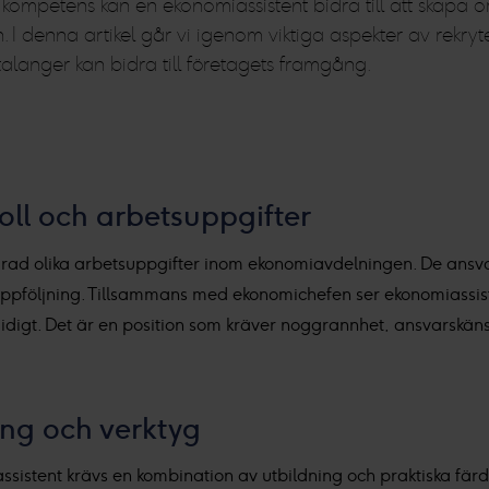
t kompetens kan en ekonomiassistent bidra till att skapa ord
. I denna artikel går vi igenom viktiga aspekter av rekry
alanger kan bidra till företagets framgång.
oll och arbetsuppgifter
n rad olika arbetsuppgifter inom ekonomiavdelningen. De ansvar
pföljning. Tillsammans med ekonomichefen ser ekonomiassiste
digt. Det är en position som kräver noggrannhet, ansvarskäns
ng och verktyg
ssistent krävs en kombination av utbildning och praktiska färd