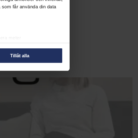
a som får använda din data
lera meter
ryck)
ljsektionen
. Du kan ändra
Tillåt alla
r oss att du känner till de
å den lilla ikonen längst ner
in information om dig för olika
så välja att välja vilken