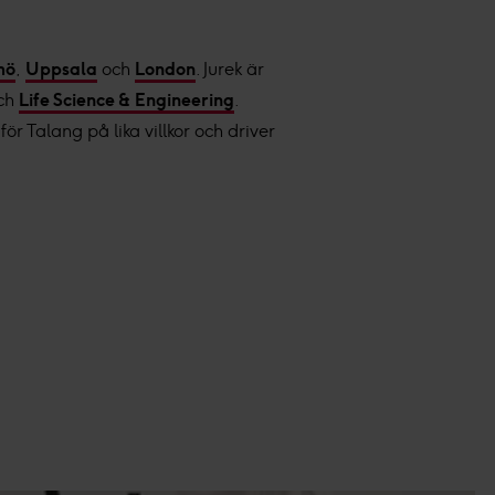
mö
,
Uppsala
och
London
. Jurek är
ch
Life Science & Engineering
.
för Talang på lika villkor och driver