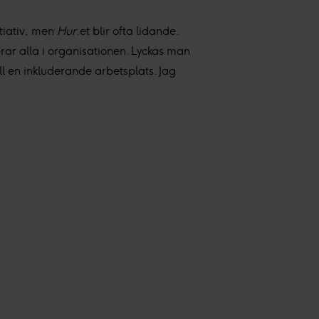
tiativ, men
Hur
:et blir ofta lidande.
rar alla i organisationen. Lyckas man
ll en inkluderande arbetsplats. Jag