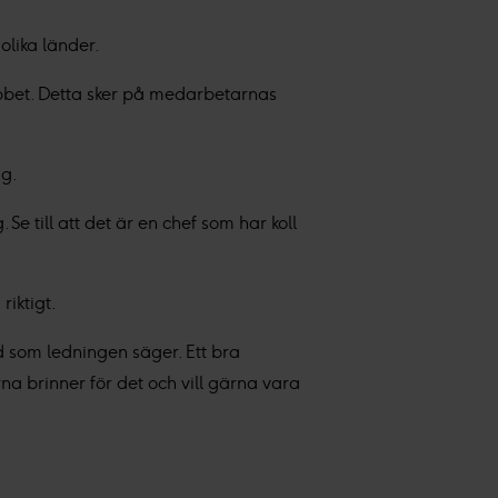
dlar personuppgifter i vår
olika länder.
obbet. Detta sker på medarbetarnas
a intresse för
:
ikt- och produktutveckling.
ag.
e till att det är en chef som har koll
iktigt.
rd som ledningen säger. Ett bra
a brinner för det och vill gärna vara