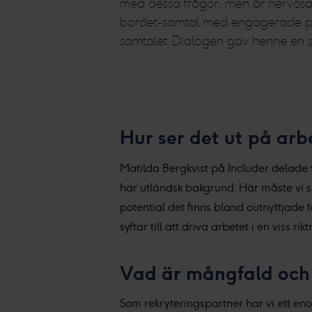
med dessa frågor, men är nervösa fö
bordet-samtal med engagerade perso
samtalet. Dialogen gav henne en st
Hur ser det ut på ar
Matilda Bergkvist på Includer delade 
har utländsk bakgrund. Här måste vi s
potential det finns bland outnyttjade 
syftar till att driva arbetet i en viss ri
Vad är mångfald och i
Som rekryteringspartner har vi ett enor