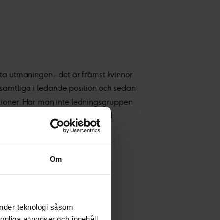
rsta utmaningen – det är främst kvinnor
a samtliga i ledande position och sedan
ationer. Har man inte ledningsgruppen
ar man inte rätt intention bland
Om
dessa frågor.
änder teknologi såsom
rsonliga annonser och innehåll,