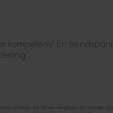
 är kompetens! En trendspan
dering
framtida arbetsgivare har ett mångfalds- och inkluderingst