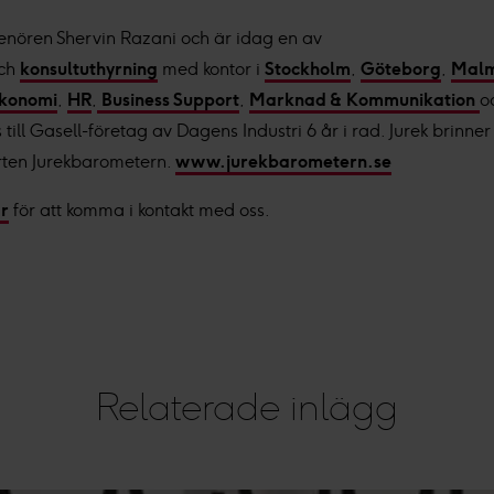
enören Shervin Razani och är idag en av
ch
konsultuthyrning
med kontor i
Stockholm
,
Göteborg
,
Mal
konomi
,
HR
,
Business Support
,
Marknad & Kommunikation
o
 till Gasell-företag av Dagens Industri 6 år i rad. Jurek brinner 
rten Jurekbarometern.
www.jurekbarometern.se
är
för att komma i kontakt med oss.
Relaterade inlägg