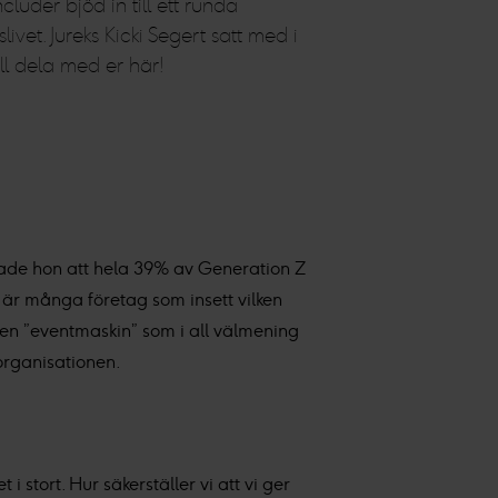
luder bjöd in till ett runda
et. Jureks Kicki Segert satt med i
ll dela med er här!
erade hon att hela 39% av Generation Z
 är många företag som insett vilken
a en ”eventmaskin” som i all välmening
organisationen.
 stort. Hur säkerställer vi att vi ger