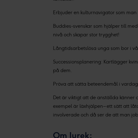
Du kan läsa mer om hur vi an
integritetspolicy.
Erbjuder en kulturnavigator som man 
Buddies-svenskar som hjälper till med
Vi och våra partners proces
nivå och skapar stor trygghet!
Personaliserat innehåll och a
Långtidsarbetslösa unga som bor i vå
Successionsplanering: Kartlägger kvinno
på dem.
Pröva att sätta beteendemål i vardags
Det är viktigt att de anställda känner 
exempel är läxhjälpen – ett sätt att 
involverade och då ser de att man j
Om Jurek: