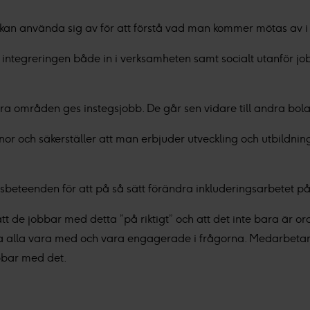
vänder cookies och annan teknik och hur vi samlar in och behan
kan använda sig av för att förstå vad man kommer mötas av i 
 integreringen både in i verksamheten samt socialt utanför j
sar den insamlade datan efter ditt godkännande eller legitim
nnonser, statistik från innehåll och annonser samt användar-, ins
ra områden ges instegsjobb. De går sen vidare till andra bol
r och säkerställer att man erbjuder utveckling och utbildning. S
beteenden för att på så sätt förändra inkluderingsarbetet på r
att de jobbar med detta ”på riktigt” och att det inte bara är o
låta alla vara med och vara engagerade i frågorna. Medarbetarn
obbar med det.