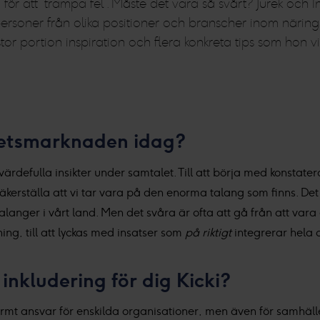
r att ”trampa fel”. Måste det vara så svårt? Jurek och Inc
ner från olika positioner och branscher inom näringsliv
or portion inspiration och flera konkreta tips som hon vi
betsmarknaden idag?
värdefulla insikter under samtalet. Till att börja med konstat
äkerställa att vi tar vara på den enorma talang som finns. Det
talanger i vårt land. Men det svåra är ofta att gå från att var
ktning, till att lyckas med insatser som
på riktigt
integrerar hela 
nkludering för dig Kicki?
mt ansvar för enskilda organisationer, men även för samhället i