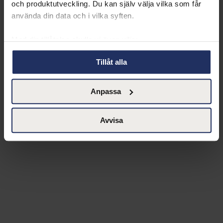
och produktutveckling. Du kan själv välja vilka som får
använda din data och i vilka syften.
Med din tillåtelse skulle vi även vilja:
Samla in information om din geografiska plats
Tillåt alla
som kan ha en noggrannhet på upp till flera meter
Identifiera din enhet genom att aktivt skanna den
Anpassa
för specifika kännetecken (fingeravtryck)
Ta reda på mer om hur dina personliga uppgifter
behandlas och ställ in dina preferenser i
detaljsektionen
.
Avvisa
Du kan ändra eller dra tillbaka ditt samtycke när som
helst från cookie-förklaringen.
Vår Cookie Banner ger dig total kontroll över den data vi
samlar och använder, det är viktigt för oss att du känner
till de rättigheter du har som individ. Du kan när som
helst ändra dina preferenser genom att klicka på den lilla
ikonen längst ner till vänster på webbplatsen.