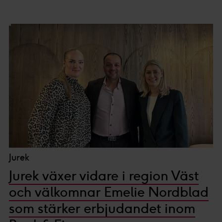
ditt godkännande eller legitima intresse för
:
Personaliserat innehåll och annonser, statistik från innehåll
och annonser samt användar-, insikt- och produktutveckling.
Jurek
Jurek växer vidare i region Väst
och välkomnar Emelie Nordblad
som stärker erbjudandet inom