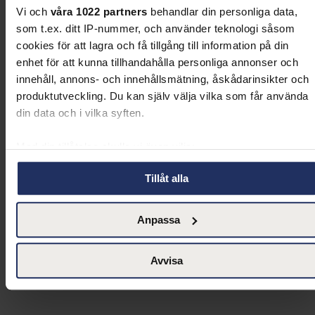
som industrin behöver idag.
Vi och
våra 1022 partners
behandlar din personliga data,
som t.ex. ditt IP-nummer, och använder teknologi såsom
cookies för att lagra och få tillgång till information på din
enhet för att kunna tillhandahålla personliga annonser och
innehåll, annons- och innehållsmätning, åskådarinsikter och
produktutveckling. Du kan själv välja vilka som får använda
din data och i vilka syften.
Med din tillåtelse skulle vi även vilja:
Samla in information om din geografiska plats som
Tillåt alla
kan ha en noggrannhet på upp till flera meter
Identifiera din enhet genom att aktivt skanna den för
Anpassa
specifika kännetecken (fingeravtryck)
Ta reda på mer om hur dina personliga uppgifter behandlas
och ställ in dina preferenser i
detaljsektionen
. Du kan ändra
Avvisa
eller dra tillbaka ditt samtycke när som helst från cookie-
förklaringen.