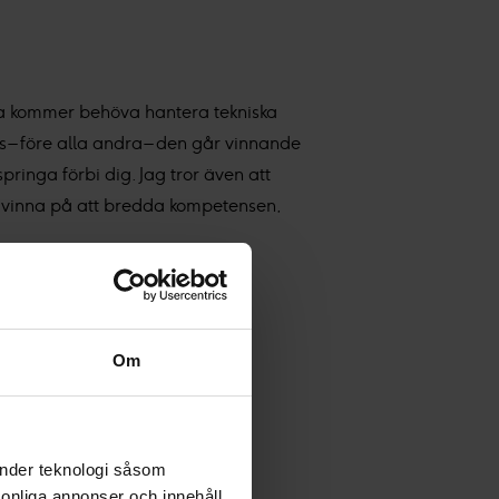
lla kommer behöva hantera tekniska
 – före alla andra – den går vinnande
pringa förbi dig. Jag tror även att
t vinna på att bredda kompetensen,
Om
änder teknologi såsom
rsonliga annonser och innehåll,