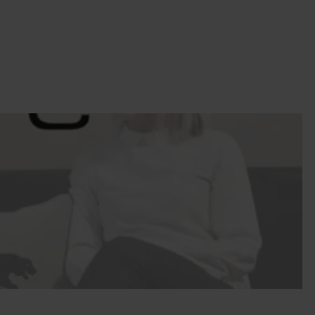
dlar personuppgifter i vår
a intresse för
:
ikt- och produktutveckling.