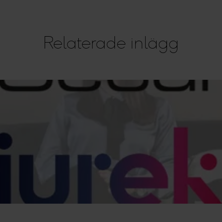
vänder cookies och annan teknik och hur vi samlar in och behan
Relaterade inlägg
sar den insamlade datan efter ditt godkännande eller legitim
nnonser, statistik från innehåll och annonser samt användar-, ins