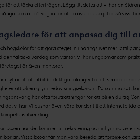
ga för att täcka efterfrågan. Lägg till detta att vi har en åld
 många som är på väg in för att ta över dessa jobb. Så visst fi
agsledare för att anpassa dig till
 högskolor för att göra steget in i näringslivet mer lättillgängl
den faktiska vardag som väntar. Vi har ungdomar som praktis
på företaget är även mentorer.
som syftar till att utbilda duktiga talanger för att snabbt anp
gheter att bli en grym redovisningsekonom. På samma sätt kan 
ngsansvarig har ofta förutsättningar för att bli en duktig Contr
et vi har. Vi pushar även våra kunder till att internutbilda o
 kompetensutveckling.
r boxen när det kommer till rekrytering och inhyrning av en ko
ån början. Vissa boxar får man vara beredd att förbise och lä