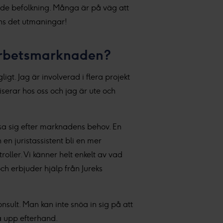
rande befolkning. Många är på väg att
nns det utmaningar!
 arbetsmarknaden?
igt. Jag är involverad i flera projekt
erar hos oss och jag är ute och
assa sig efter marknadens behov. En
en juristassistent bli en mer
oller. Vi känner helt enkelt av vad
ch erbjuder hjälp från Jureks
nsult. Man kan inte snöa in sig på att
ra upp efterhand.