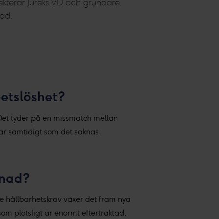
lekterar Jureks VD och grundare,
nad.
betslöshet?
 Det tyder på en missmatch mellan
gar samtidigt som det saknas
knad?
de hållbarhetskrav växer det fram nya
som plötsligt är enormt eftertraktad,