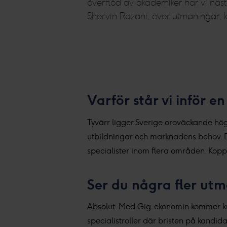
överflöd av akademiker har vi näst
Shervin Razani, över utmaningar, 
Varför står vi inför 
Tyvärr ligger Sverige oroväckande hög
utbildningar och marknadens behov. De
specialister inom flera områden. Koppl
Ser du några fler ut
Absolut. Med Gig-ekonomin kommer krav
specialistroller där bristen på kandid