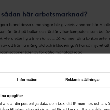
n sådan här arbetsmarknad?
era bland dessa utmaningar blir givetvis vinnaren här. Vi a
som är först på bollen och förstår vilken kompetens som behövs
ekrytera eller hyra in en konsult. Då kommer dina konkurrenter s
 av att främja mångfald och inkludering. Vi har så mycket at
ganisationer lider av för dålig mångfald idag.
Information
Reklaminställningar
ina uppgifter
handlar din personliga data, som t.ex. ditt IP-nummer, och anv
illgång till information på din enhet för att kunna tillhandahålla pe