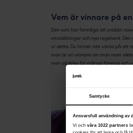
Vem är vinnare på e
Den som har förmåga att snabbt navig
omställningar och nya regelverk. Den 
ur detta. Du hinner inte vänta på att r
man är en vinnare om man inser vikten
men alldeles för många företag och or
Samtycke
Ansvarsfull användning av d
Vi och
våra 1022 partners
be
cookies för att lagra och få t