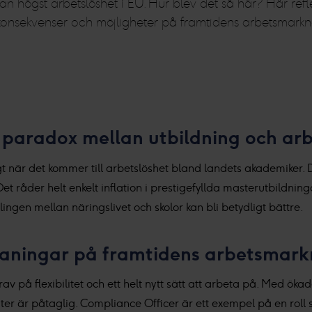
an högst arbetslöshet i EU. Hur blev det så här? Här ref
konsekvenser och möjligheter på framtidens arbetsmark
en paradox mellan utbildning och ar
t när det kommer till arbetslöshet bland landets akademiker.
t råder helt enkelt inflation i prestigefyllda masterutbildnin
ingen mellan näringslivet och skolor kan bli betydligt bättre.
maningar på framtidens arbetsmar
 på flexibilitet och ett helt nytt sätt att arbeta på. Med öka
ater är påtaglig. Compliance Officer är ett exempel på en roll 