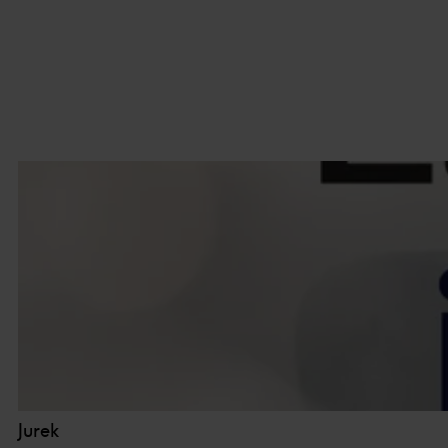
Du kan läsa mer om hur vi an
integritetspolicy.
Vi och våra partners proces
Personaliserat innehåll och a
Jurek