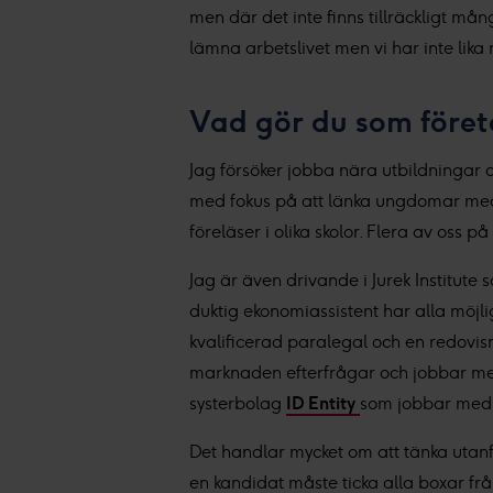
men där det inte finns tillräckligt mån
lämna arbetslivet men vi har inte lika
Vad gör du som föret
Jag försöker jobba nära utbildningar och
med fokus på att länka ungdomar med 
föreläser i olika skolor. Flera av oss 
Jag är även drivande i Jurek Institute 
duktig ekonomiassistent har alla möjli
kvalificerad paralegal och en redovisni
marknaden efterfrågar och jobbar med d
systerbolag
ID Entity
som jobbar med
Det handlar mycket om att tänka utanfö
en kandidat måste ticka alla boxar fr