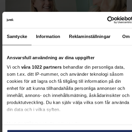
Samtycke
Information
Reklaminställningar
Om
Ansvarsfull användning av dina uppgifter
Vi och
våra 1022 partners
behandlar din personliga data,
Jurek Law
som t.ex. ditt IP-nummer, och använder teknologi såsom
Kristin Nordström, Vice President
cookies för att lagra och få tillgång till information på din
och Head of Ethics &
enhet för att kunna tillhandahålla personliga annonser och
innehåll, annons- och innehållsmätning, åskådarinsikter och
Compliance på SSAB,
produktutveckling. Du kan själv välja vilka som får använda
representerar den typ av ledare
din data och i vilka syften.
som industrin behöver idag.
Med din tillåtelse skulle vi även vilja: