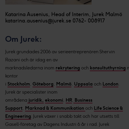
Katarina Ausenius, Head of Interim, Jurek Malmö
katarina.ausenius@jurek.se 0762- 008917
Om Jurek:
Jurek grundades 2006 av serieentreprenören Shervin
Razani och är idag en av
marknadsledarna inom
rekrytering
och
konsultuthyrning
kontor
i
Stockholm
,
Göteborg
,
Malmö
,
Uppsala
och
London
.
Jurek är specialister inom
områdena
juridik,
ekonomi
,
HR
,
Business
Support
,
Marknad & Kommunikation
och
Life Science &
Engineering
. Jurek växer i snabb takt och har utsetts till
Gasell-företag av Dagens Industri 6 år i rad. Jurek