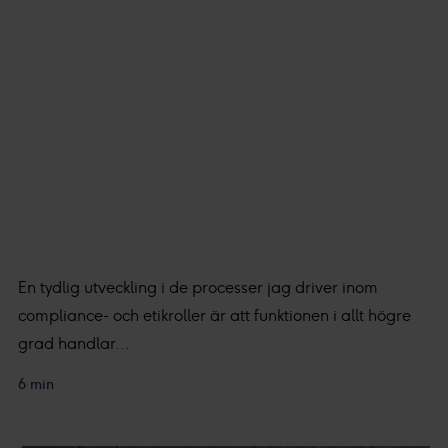
samtycke för dessa ändamål. Du kan också välja att välja
vilken insamling du godkänner och klicka på "tillåt urval".
Du kan läsa mer om hur vi använder cookies och annan
teknik och hur vi samlar in och behandlar personuppgifter i
vår
integritetspolicy.
Vi och våra partners processar den insamlade datan efte
ditt godkännande eller legitima intresse för
:
Personaliserat innehåll och annonser, statistik från innehåll
och annonser samt användar-, insikt- och produktutveckling.
En tydlig utveckling i de processer jag driver inom
compliance- och etikroller är att funktionen i allt högre
grad handlar...
6 min