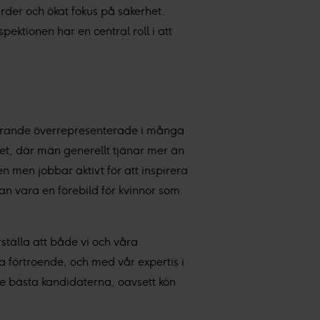
ärder och ökat fokus på säkerhet.
ektionen har en central roll i att
farande överrepresenterade i många
apet, där män generellt tjänar mer än
n men jobbar aktivt för att inspirera
kan vara en förebild för kvinnor som
rställa att både vi och våra
 förtroende, och med vår expertis i
 de bästa kandidaterna, oavsett kön