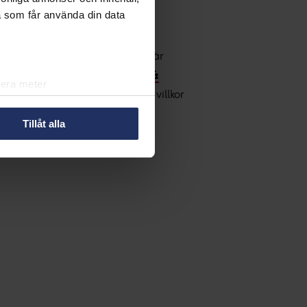
a som får använda din data
mö
,
Uppsala
och
London
. Jurek är
ommunikation
och
Life Science &
lera meter
Jurek brinner för Talang på lika villkor
ryck)
ljsektionen
. Du kan ändra
Tillåt alla
r oss att du känner till de
å den lilla ikonen längst ner
in information om dig för olika
så välja att välja vilken