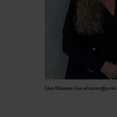
Du kan läsa mer om hur vi an
integritetspolicy.
Vi och våra partners proces
Personaliserat innehåll och a
Lisa Eliasson
lisa.eliasson@jurek