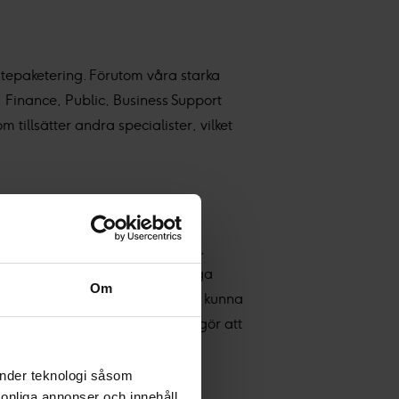
tepaketering. Förutom våra starka
Finance, Public, Business Support
illsätter andra specialister, vilket
konsultverksamheten inom Bank,
finanssektorn. Min drygt 15-åriga
Om
står inför. Jag är stolt över att kunna
k och min djupa branschkunskap gör att
änder teknologi såsom
rsonliga annonser och innehåll,