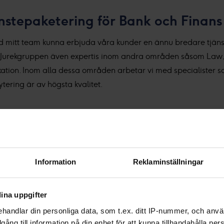
änstepaketering för Bank och Finans
d mitt team kunna erbjuda våra kunder en ännu bredare tjäns
r Jurekgruppen även expertis inom andra områden såsom Law, 
on. Inom alla dessa områden arbetar vi med specialister som t
rytering är av högsta kvalitet.
manningsbranschen, varav de senaste åren som ansvarig för 
jag en gedigen bakgrund inom både rekrytering och bank- och 
Information
Reklaminställningar
g en unik förståelse för kundernas behov och de utmaningar de 
nom en effektiv och kvalitativ process, där mitt breda nätver
ina uppgifter
r både kund och kandidat.
handlar din personliga data, som t.ex. ditt IP-nummer, och anv
illgång till information på din enhet för att kunna tillhandahålla pe