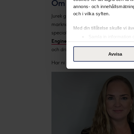
Om Jurek:
annons- och innehållsmätning
och i vilka syften.
Jurek grundades 2006 av serieentrepr
marknadsledarna inom
rekrytering
o
Med din tillåtelse skulle vi äve
specialister inom områdena
juridik,
e
Samla in information 
Engineering
. Jurek växer i snabb takt 
Identifiera din enhet 
och driver sedan 2017 den viktiga br
Ta reda på mer om hur dina pe
Avvisa
eller dra tillbaka ditt samtyc
Har ni ett kompetensbehov?
Klicka h
Vår Cookie Banner ger dig tota
rättigheter du har som indivi
till vänster på webbplatsen.
Med din tillåtelse använder vi
ändamål. Genom att klicka på
insamling du godkänner och kli