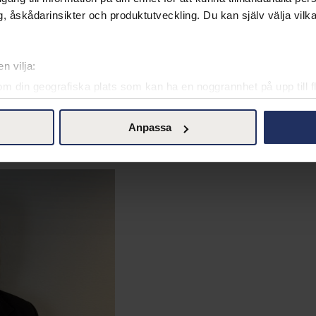
, åskådarinsikter och produktutveckling. Du kan själv välja vilk
enören Shervin Razani och är idag en av
ch
konsultuthyrning
med kontor i
Stockholm
,
Göteborg
,
Mal
n vilja:
konomi
,
Bank & Finans
,
HR
,
Business Support
,
Marknad & K
om din geografiska plats som kan ha en noggrannhet på upp till f
och har utsetts till Gasell-företag av Dagens Industri 6 år i rad. 
genom att aktivt skanna den för specifika kännetecken (fingeravt
anschrapporten Jurekbarometern.
www.jurekbarometern.se
rsonliga uppgifter behandlas och ställ in dina preferenser i
deta
Anpassa
ke när som helst från cookie-förklaringen.
är
för att komma i kontakt med oss!
l kontroll över den data vi samlar och använder, det är viktigt fö
d. Du kan när som helst ändra dina preferenser genom att klicka p
 och våra affärspartners teknik, inklusive cookies, för att samla 
 "Acceptera" ger du ditt samtycke för dessa ändamål. Du kan ock
cka på "tillåt urval".