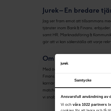
Jurek – En bredare tj
Jag ser fram emot att tillsammans me
tjänster inom Bank & Finans, erbjude
samt HR, Marknadsföring & Kommunikati
gör att vi kan säkerställa att varje rek
Om Lisa Eliasson
Med över sex års erfarenhet inom be
Finans, Försäkring och Ekonomi, har 
Samtycke
karriär inom Bank & Finans har gett mi
matcha rätt kandidat med rätt roll ge
Ansvarsfull användning av d
vi snabbt hittar lösningar som gynna
Vi och
våra 1022 partners
be
cookies för att lagra och få t