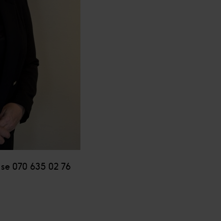
vänder cookies och annan teknik och hur vi samlar in och behan
sar den insamlade datan efter ditt godkännande eller legitim
nnonser, statistik från innehåll och annonser samt användar-, ins
.se 070 635 02 76