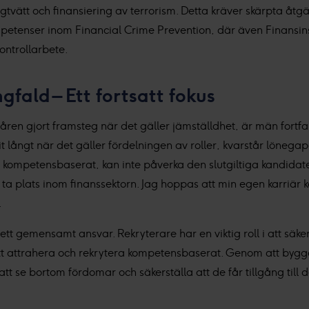
ingtvätt och finansiering av terrorism. Detta kräver skärpta åtg
ompetenser inom Financial Crime Prevention, där även Finansinsp
kontrollarbete.
fald – Ett fortsatt fokus
ren gjort framsteg när det gäller jämställdhet, är män fort
mit långt när det gäller fördelningen av roller, kvarstår löneg
 kompetensbaserat, kan inte påverka den slutgiltiga kandidate
 ta plats inom finanssektorn. Jag hoppas att min egen karriär 
.
ett gemensamt ansvar. Rekryterare har en viktig roll i att säke
tt attrahera och rekrytera kompetensbaserat. Genom att bygga
tt se bortom fördomar och säkerställa att de får tillgång till