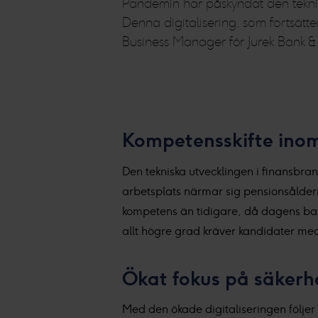
Pandemin har påskyndat den teknis
Denna digitalisering, som fortsätt
Business Manager för Jurek Bank &
Kompetensskifte inom
Den tekniska utvecklingen i finansbran
arbetsplats närmar sig pensionsålder
kompetens än tidigare, då dagens bank
allt högre grad kräver kandidater med
Ökat fokus på säkerh
Med den ökade digitaliseringen följer