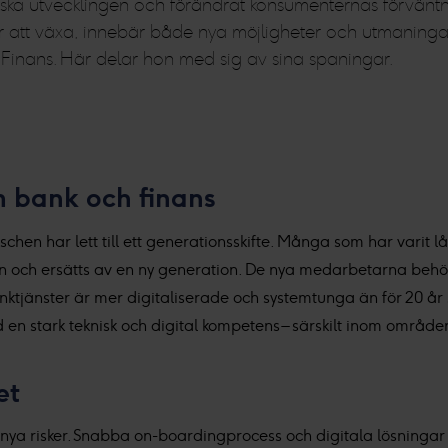
ka utvecklingen och förändrat konsumenternas förväntni
er att växa, innebär både nya möjligheter och utmaningar
 Finans. Här delar hon med sig av sina spaningar.
 bank och finans
schen har lett till ett generationsskifte. Många som har vari
n och ersätts av en ny generation. De nya medarbetarna behö
tjänster är mer digitaliserade och systemtunga än för 20 år s
 en stark teknisk och digital kompetens – särskilt inom område
et
 nya risker. Snabba on-boardingprocess och digitala lösningar 