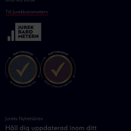
allas lika värde.
Till Jurekbarometern
Jureks Nyhetsbrev
Håll dig uppdaterad inom ditt