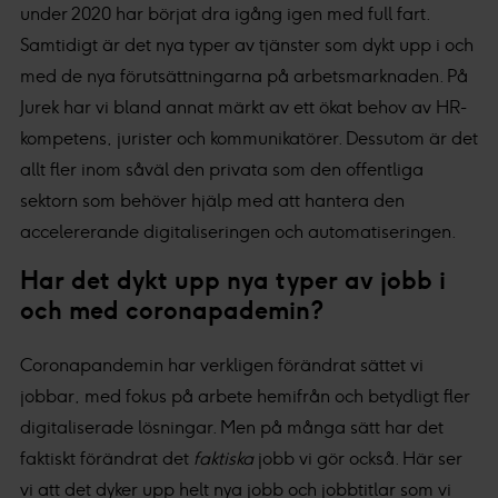
under 2020 har börjat dra igång igen med full fart.
Samtidigt är det nya typer av tjänster som dykt upp i och
med de nya förutsättningarna på arbetsmarknaden. På
Jurek har vi bland annat märkt av ett ökat behov av HR-
kompetens, jurister och kommunikatörer. Dessutom är det
allt fler inom såväl den privata som den offentliga
sektorn som behöver hjälp med att hantera den
accelererande digitaliseringen och automatiseringen.
Har det dykt upp nya typer av jobb i
och med coronapademin?
Coronapandemin har verkligen förändrat sättet vi
jobbar, med fokus på arbete hemifrån och betydligt fler
digitaliserade lösningar. Men på många sätt har det
faktiskt förändrat det
faktiska
jobb vi gör också. Här ser
vi att det dyker upp helt nya jobb och jobbtitlar som vi