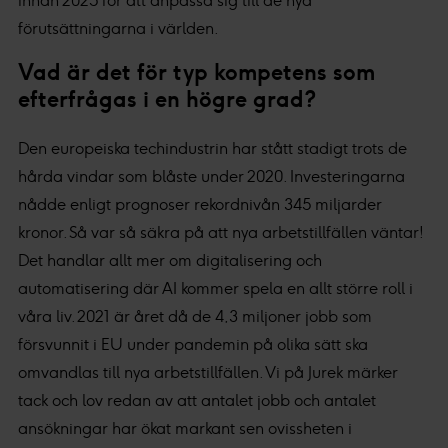
innan 2025 för att anpassa sig till de nya
förutsättningarna i världen.
Vad är det för typ kompetens som
efterfrågas i en högre grad?
Den europeiska techindustrin har stått stadigt trots de
hårda vindar som blåste under 2020. Investeringarna
nådde enligt prognoser rekordnivån 345 miljarder
kronor. Så var så säkra på att nya arbetstillfällen väntar!
Det handlar allt mer om digitalisering och
automatisering där AI kommer spela en allt större roll i
våra liv. 2021 är året då de 4,3 miljoner jobb som
försvunnit i EU under pandemin på olika sätt ska
omvandlas till nya arbetstillfällen. Vi på Jurek märker
tack och lov redan av att antalet jobb och antalet
ansökningar har ökat markant sen ovissheten i