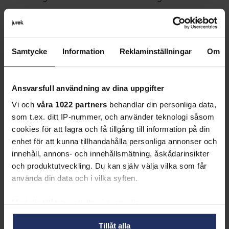
2 min
Samtycke
Information
Reklaminställningar
Om
Ansvarsfull användning av dina uppgifter
Vi och
våra 1022 partners
behandlar din personliga data,
som t.ex. ditt IP-nummer, och använder teknologi såsom
cookies för att lagra och få tillgång till information på din
enhet för att kunna tillhandahålla personliga annonser och
innehåll, annons- och innehållsmätning, åskådarinsikter
och produktutveckling. Du kan själv välja vilka som får
använda din data och i vilka syften.
Jurek Law
Kristin Nordström, Vice President
Med din tillåtelse skulle vi även vilja:
Samla in information om din geografiska plats
och Head of Ethics &
Tillåt alla