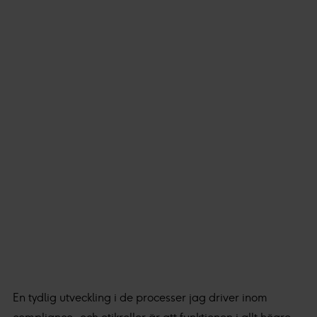
välja att välja vilken insamling du godkänner och klicka
på "tillåt urval".
Du kan läsa mer om hur vi använder cookies och annan
teknik och hur vi samlar in och behandlar personuppgifter
i vår
integritetspolicy.
Vi och våra partners processar den insamlade datan
efter ditt godkännande eller legitima intresse för
:
Personaliserat innehåll och annonser, statistik från
innehåll och annonser samt användar-, insikt- och
produktutveckling.
En tydlig utveckling i de processer jag driver inom