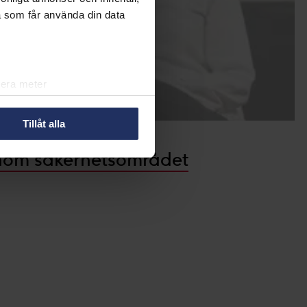
a som får använda din data
lera meter
ryck)
ljsektionen
. Du kan ändra
Tillåt alla
 inom säkerhetsområdet
r oss att du känner till de
å den lilla ikonen längst ner
in information om dig för olika
så välja att välja vilken