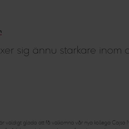
n
er sig ännu starkare inom d
r väldigt glada att få välkomna vår nya kollega Cajsa 