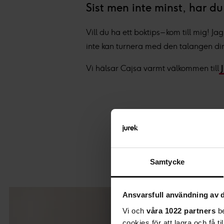
Sist men inte minst, har d
Vill du ha ett boktips – kom till mig! J
inte kan turnera med den talangen dir
Vi hälsar Cajsa varmt välkommen till
J
Samtycke
Ansvarsfull användning av d
Vi och
våra 1022 partners
be
cookies för att lagra och få t