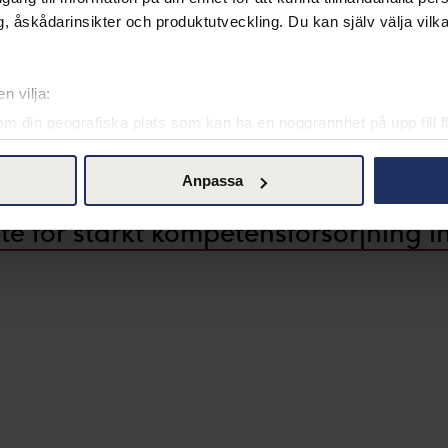
, åskådarinsikter och produktutveckling. Du kan själv välja vilk
n vilja:
om din geografiska plats som kan ha en noggrannhet på upp till f
genom att aktivt skanna den för specifika kännetecken (fingeravt
rsonliga uppgifter behandlas och ställ in dina preferenser i
deta
Anpassa
ke när som helst från cookie-förklaringen.
te för stärkt kompetensförsörjning
l kontroll över den data vi samlar och använder, det är viktigt fö
d. Du kan när som helst ändra dina preferenser genom att klicka p
 och våra affärspartners teknik, inklusive cookies, för att samla 
 "Acceptera" ger du ditt samtycke för dessa ändamål. Du kan ock
cka på "tillåt urval".