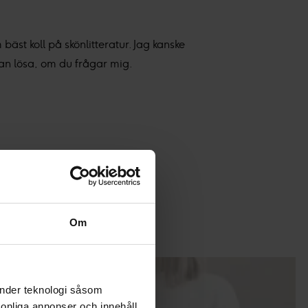
 bäst koll på skönlitteratur. Jag kanske
an lösa, om du frågar mig.
Om
änder teknologi såsom
rsonliga annonser och innehåll,