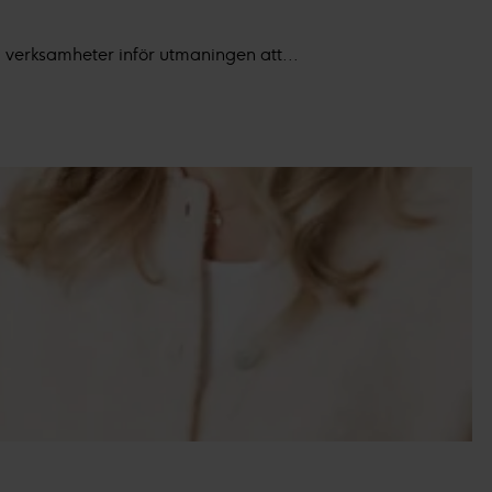
dlar personuppgifter i vår
a verksamheter inför utmaningen att...
a intresse för
:
ikt- och produktutveckling.