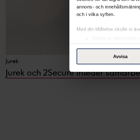
annons- och innehållsmätning
och i vilka syften.
Med din tillåtelse skulle vi äve
Samla in information 
Identifiera din enhet 
Ta reda på mer om hur dina pe
Avvisa
Jurek
eller dra tillbaka ditt samtyc
Jurek och 2Secure inleder samarbe
Vår Cookie Banner ger dig tota
rättigheter du har som indivi
till vänster på webbplatsen.
Med din tillåtelse använder vi
ändamål. Genom att klicka på
insamling du godkänner och kli