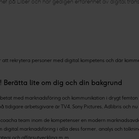
hef på Liber och har gedigen erfarenhet av digital tran
nder att rekrytera personer med digital kompetens och där kom
! Berätta lite om dig och din bakgrund
 arbetat med marknadsföring och kommunikation i drygt femton 
tidigare arbetsgivare är TV4, Sony Pictures, Adlibris och nu 
ch coacha team inom de kompetenser en modern marknadsavdel
m digital marknadsföring i alla dess former, analys och tolkni
ategi och affärsutveckling m.m.