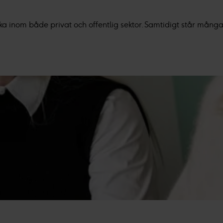
vänder cookies och annan teknik och hur vi samlar in och behan
ka inom både privat och offentlig sektor. Samtidigt står mång
sar den insamlade datan efter ditt godkännande eller legitim
nnonser, statistik från innehåll och annonser samt användar-, ins