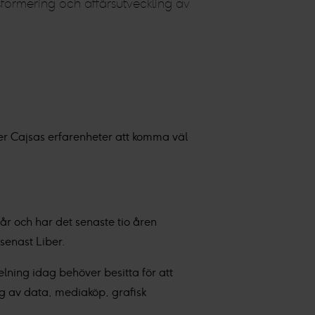
sformering och affärsutveckling av
mer Cajsas erfarenheter att komma väl
år och har det senaste tio åren
senast Liber.
ning idag behöver besitta för att
ng av data, mediaköp, grafisk