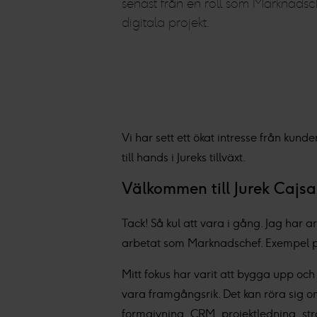
senast från en roll som Marknadsc
digitala projekt.
Vi har sett ett ökat intresse från ku
till hands i Jureks tillväxt.
Välkommen till Jurek Cajsa
Tack! Så kul att vara i gång. Jag har
arbetat som Marknadschef. Exempel på 
Mitt fokus har varit att bygga upp o
vara framgångsrik. Det kan röra sig o
formgivning, CRM, projektledning, str