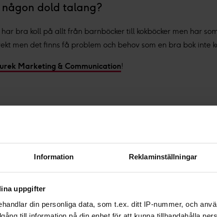
u någon dold talang?
ag har bra koll på allt från barnböcker till kokböcker men har som
ekt men det finns få problem och behov som en bra bok inte k
urek Marketing & Communication
!
Relaterade inlägg
Information
Reklaminställningar
ina uppgifter
handlar din personliga data, som t.ex. ditt IP-nummer, och anv
illgång till information på din enhet för att kunna tillhandahålla pe