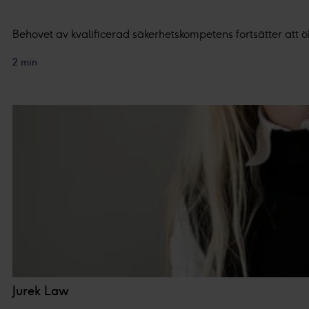
Du kan läsa mer om hur vi an
integritetspolicy.
Behovet av kvalificerad säkerhetskompetens fortsätter att ö
Vi och våra partners proces
2 min
Personaliserat innehåll och a
Jurek Law