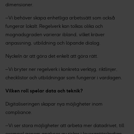
dimensioner.
– Vi behöver skapa enhetliga arbetssätt som också
fungerar lokalt. Regelverk kan tolkas olika och
mognadsgraden varierar ibland, vilket kräver
anpassning, utbildning och löpande dialog.
Nyckeln är att göra det enkelt att göra rätt.
– Vi bryter ner regelverk i konkreta verktyg, riktlinjer,
checklistor och utbildningar som fungerar i vardagen.
Vilken roll spelar data och teknik?
Digitaliseringen skapar nya möjligheter inom
compliance.
– Vi ser stora möjligheter att arbeta mer datadrivet, till
exempel genom analyser av risker i leverantörskedjan