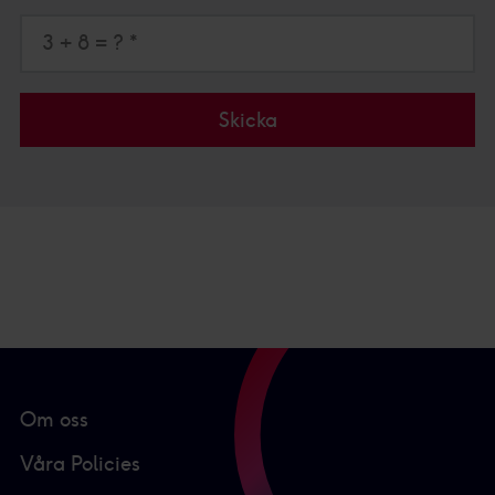
3 + 8 = ? *
Skicka
Om oss
Våra Policies