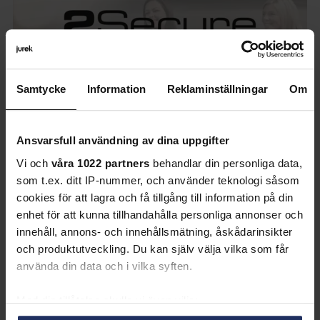
Samtycke
Information
Reklaminställningar
Om
Ansvarsfull användning av dina uppgifter
Vi och
våra 1022 partners
behandlar din personliga data,
Jurek
som t.ex. ditt IP-nummer, och använder teknologi såsom
Jurek och 2Secure inleder
cookies för att lagra och få tillgång till information på din
samarbete för stärkt
enhet för att kunna tillhandahålla personliga annonser och
innehåll, annons- och innehållsmätning, åskådarinsikter
kompetensförsörjning inom
och produktutveckling. Du kan själv välja vilka som får
säkerhetsområdet
använda din data och i vilka syften.
Med din tillåtelse skulle vi även vilja: