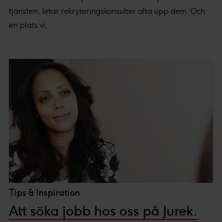
Vi och våra partners processar den insamlade datan
tjänsten, letar rekryteringskonsulter ofta upp dem. Och
efter ditt godkännande eller legitima intresse för
:
en plats vi...
Personaliserat innehåll och annonser, statistik från
innehåll och annonser samt användar-, insikt- och
produktutveckling.
Tips & Inspiration
Att söka jobb hos oss på Jurek.