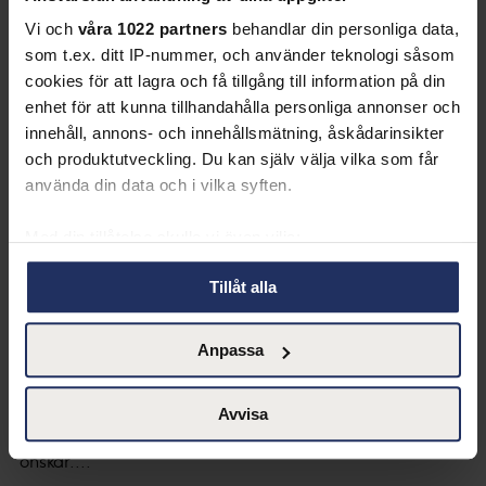
Vi och
våra 1022 partners
behandlar din personliga data,
som t.ex. ditt IP-nummer, och använder teknologi såsom
cookies för att lagra och få tillgång till information på din
enhet för att kunna tillhandahålla personliga annonser och
innehåll, annons- och innehållsmätning, åskådarinsikter
och produktutveckling. Du kan själv välja vilka som får
använda din data och i vilka syften.
Med din tillåtelse skulle vi även vilja:
Tips & Inspiration
Samla in information om din geografiska plats
Tillåt alla
Håll motivationen igång på
som kan ha en noggrannhet på upp till flera meter
Identifiera din enhet genom att aktivt skanna den
hemmakontoret
Anpassa
för specifika kännetecken (fingeravtryck)
Ta reda på mer om hur dina personliga uppgifter
I tider av social distansering är det kanske lätt att tappa
behandlas och ställ in dina preferenser i
detaljsektionen
.
Avvisa
motivation och hamna i mönster vi egentligen inte
Du kan ändra eller dra tillbaka ditt samtycke när som
önskar....
helst från cookie-förklaringen.