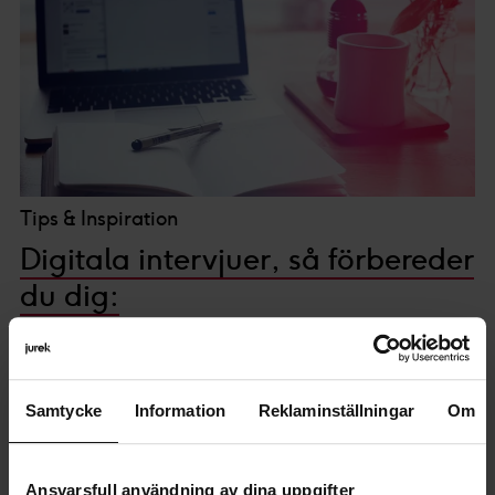
Tips & Inspiration
Digitala intervjuer, så förbereder
du dig:
Hur ska du tänka när intervjun är digital istället för att ni
träffas på plats? Vad är skillnaden? Här kommer...
Samtycke
Information
Reklaminställningar
Om
Ansvarsfull användning av dina uppgifter