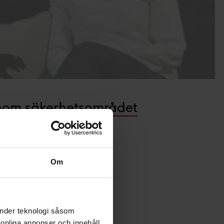
 inom säkerhetsområdet
Om
änder teknologi såsom
rsonliga annonser och innehåll,