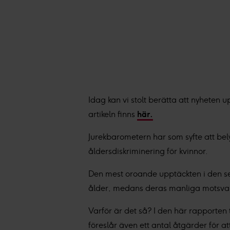
Idag kan vi stolt berätta att nyheten
artikeln finns
här.
Jurekbarometern har som syfte att belys
åldersdiskriminering för kvinnor.
Den mest oroande upptäckten i den sen
ålder, medans deras manliga motsvarig
Varför är det så? I den här rapporten 
föreslår även ett antal åtgärder för at