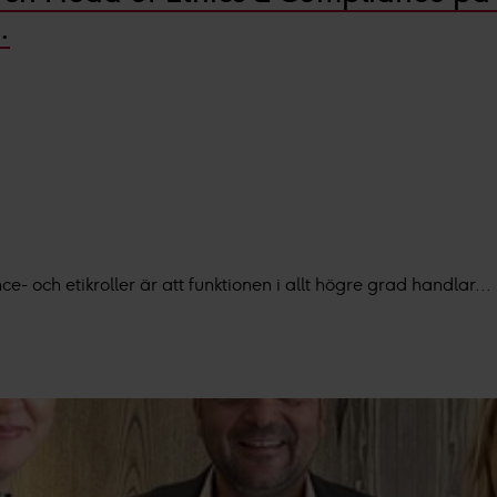
vänder cookies och annan teknik och hur vi samlar in och behan
.
sar den insamlade datan efter ditt godkännande eller legitim
nnonser, statistik från innehåll och annonser samt användar-, ins
e- och etikroller är att funktionen i allt högre grad handlar...