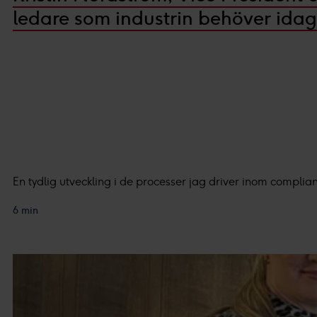
Du kan läsa mer om hur vi an
ledare som industrin behöver idag
integritetspolicy.
Vi och våra partners proces
Personaliserat innehåll och a
En tydlig utveckling i de processer jag driver inom complianc
6 min