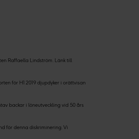
n Raffaella Lindström. Länk till
orten för H1 2019 djupdyker i orättvisan
av backar i löneutveckling vid 50 års
nd för denna diskriminering. Vi