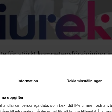
te för stärkt kompetensförsörjning
Information
Reklaminställningar
ina uppgifter
handlar din personliga data, som t.ex. ditt IP-nummer, och anv
illgång till information på din enhet för att kunna tillhandahålla pe