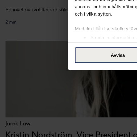
annons- och innehållsmätning
Behovet av kvalificerad säkerhetskompetens fortsätter att ö
och i vilka syften.
2 min
Med din tillåtelse skulle vi äve
Samla in information 
Identifiera din enhet 
Ta reda på mer om hur dina pe
Avvisa
eller dra tillbaka ditt samtyc
Vår Cookie Banner ger dig tota
rättigheter du har som indivi
till vänster på webbplatsen.
Med din tillåtelse använder vi
ändamål. Genom att klicka på
Jurek Law
insamling du godkänner och kli
Kristin Nordström, Vice President