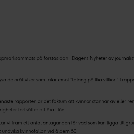
 uppmärksammats på förstasidan i Dagens Nyheter av journaliste
a de orättvisor som talar emot ”talang på lika villkor.” I rapp
aste rapporten är det faktum att kvinnor stannar av eller rent
heter fortsätter att öka i lön.
tar vi fram ett antal antaganden för vad som kan ligga till gru
t undvika kvinnofällan vid åldern 50.