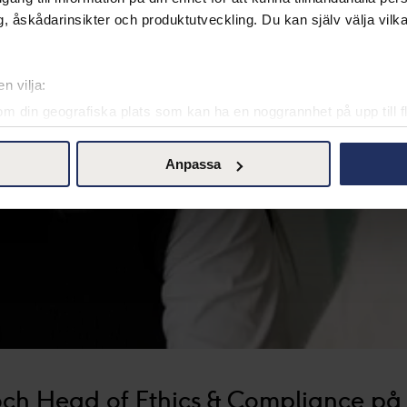
, åskådarinsikter och produktutveckling. Du kan själv välja vilk
ka inom både privat och offentlig sektor. Samtidigt står mång
n vilja:
om din geografiska plats som kan ha en noggrannhet på upp till f
genom att aktivt skanna den för specifika kännetecken (fingeravt
rsonliga uppgifter behandlas och ställ in dina preferenser i
deta
Anpassa
ke när som helst från cookie-förklaringen.
l kontroll över den data vi samlar och använder, det är viktigt fö
d. Du kan när som helst ändra dina preferenser genom att klicka p
 och våra affärspartners teknik, inklusive cookies, för att samla 
 "Acceptera" ger du ditt samtycke för dessa ändamål. Du kan ock
cka på "tillåt urval".
 och Head of Ethics & Compliance på