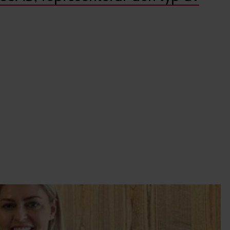
dlar personuppgifter i vår
a intresse för
:
ikt- och produktutveckling.