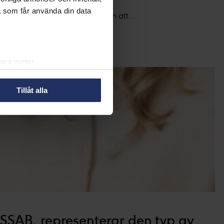
a som får använda din data
a verksamheter inför utmaningen att...
lera meter
ryck)
ljsektionen
. Du kan ändra
Tillåt alla
r oss att du känner till de
å den lilla ikonen längst ner
in information om dig för olika
så välja att välja vilken
 SSAB, representerar den typ av