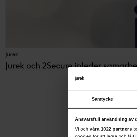
Jurek
Jurek och 2Secure inleder samarbe
Samtycke
Ansvarsfull användning av d
Vi och
våra 1022 partners
be
cookies för att lagra och få t