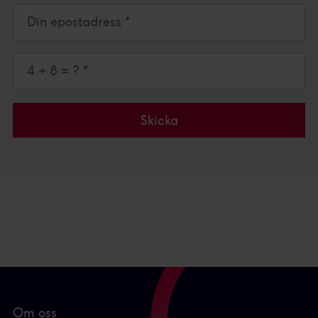
Din epostadress *
4 + 8 = ? *
Skicka
Om oss