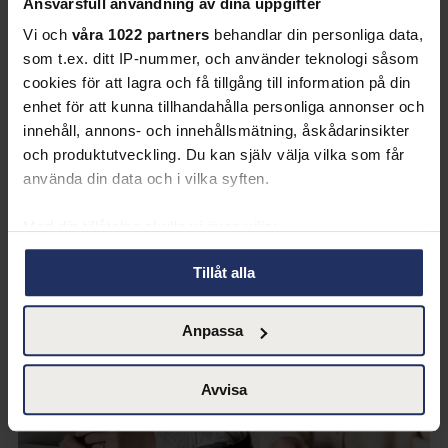
Ansvarsfull användning av dina uppgifter
Vi och
våra 1022 partners
behandlar din personliga data,
Behovet av kvalificerad säkerhetskompetens fortsätter
som t.ex. ditt IP-nummer, och använder teknologi såsom
att öka inom både privat och offentlig sektor. Samtidigt
cookies för att lagra och få tillgång till information på din
står många verksamheter inför utmaningen att...
enhet för att kunna tillhandahålla personliga annonser och
innehåll, annons- och innehållsmätning, åskådarinsikter
2 min
och produktutveckling. Du kan själv välja vilka som får
använda din data och i vilka syften.
Med din tillåtelse skulle vi även vilja:
Samla in information om din geografiska plats
Tillåt alla
som kan ha en noggrannhet på upp till flera meter
Identifiera din enhet genom att aktivt skanna den
Anpassa
för specifika kännetecken (fingeravtryck)
Ta reda på mer om hur dina personliga uppgifter
behandlas och ställ in dina preferenser i
detaljsektionen
.
Avvisa
Du kan ändra eller dra tillbaka ditt samtycke när som
helst från cookie-förklaringen.