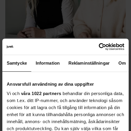
Jurek Law
Kristin Nordström, Vice President
och Head of Ethics &
Samtycke
Information
Reklaminställningar
Om
Compliance på SSAB,
representerar den typ av ledare
Ansvarsfull användning av dina uppgifter
som industrin behöver idag.
Vi och
våra 1022 partners
behandlar din personliga data,
som t.ex. ditt IP-nummer, och använder teknologi såsom
cookies för att lagra och få tillgång till information på din
enhet för att kunna tillhandahålla personliga annonser och
innehåll, annons- och innehållsmätning, åskådarinsikter
och produktutveckling. Du kan själv välja vilka som får