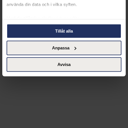
använda din data och i vilka syften.
Med din tillåtelse skulle vi även vilja:
Samla in information om din geografiska plats
Tillåt alla
som kan ha en noggrannhet på upp till flera meter
Identifiera din enhet genom att aktivt skanna den
Anpassa
för specifika kännetecken (fingeravtryck)
Ta reda på mer om hur dina personliga uppgifter
behandlas och ställ in dina preferenser i
detaljsektionen
.
Avvisa
Du kan ändra eller dra tillbaka ditt samtycke när som
helst från cookie-förklaringen.
Vår Cookie Banner ger dig total kontroll över den data vi
samlar och använder, det är viktigt för oss att du känner
till de rättigheter du har som individ. Du kan när som
helst ändra dina preferenser genom att klicka på den lilla
ikonen längst ner till vänster på webbplatsen.