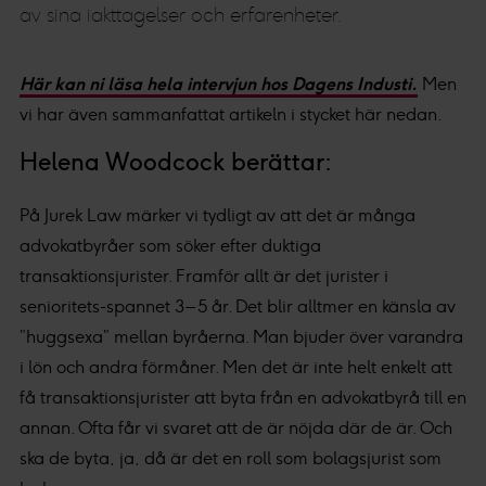
av sina iakttagelser och erfarenheter.
Här kan ni läsa hela intervjun hos Dagens Industi.
Men
vi har även sammanfattat artikeln i stycket här nedan.
Helena Woodcock berättar:
På Jurek Law märker vi tydligt av att det är många
advokatbyråer som söker efter duktiga
transaktionsjurister. Framför allt är det jurister i
senioritets-spannet 3 – 5 år. Det blir alltmer en känsla av
”huggsexa” mellan byråerna. Man bjuder över varandra
i lön och andra förmåner. Men det är inte helt enkelt att
få transaktionsjurister att byta från en advokatbyrå till en
annan. Ofta får vi svaret att de är nöjda där de är. Och
ska de byta, ja, då är det en roll som bolagsjurist som