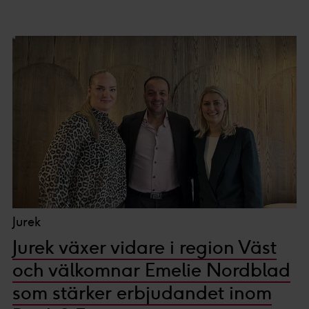
på "tillåt urval".
Du kan läsa mer om hur vi använder cookies och annan
teknik och hur vi samlar in och behandlar personuppgifter
i vår
integritetspolicy.
Vi och våra partners processar den insamlade datan
efter ditt godkännande eller legitima intresse för
:
Personaliserat innehåll och annonser, statistik från
innehåll och annonser samt användar-, insikt- och
produktutveckling.
Jurek
Jurek växer vidare i region Väst
och välkomnar Emelie Nordblad
som stärker erbjudandet inom