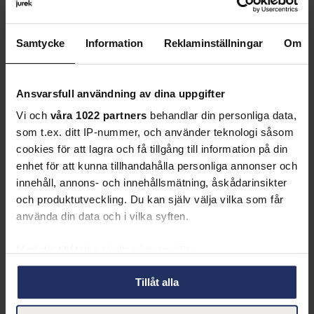
som industrin behöver idag.
Samtycke
Information
Reklaminställningar
Om
Ansvarsfull användning av dina uppgifter
Vi och
våra 1022 partners
behandlar din personliga data,
som t.ex. ditt IP-nummer, och använder teknologi såsom
cookies för att lagra och få tillgång till information på din
enhet för att kunna tillhandahålla personliga annonser och
innehåll, annons- och innehållsmätning, åskådarinsikter
och produktutveckling. Du kan själv välja vilka som får
använda din data och i vilka syften.
Med din tillåtelse skulle vi även vilja:
Samla in information om din geografiska plats
Tillåt alla
som kan ha en noggrannhet på upp till flera meter
Identifiera din enhet genom att aktivt skanna den