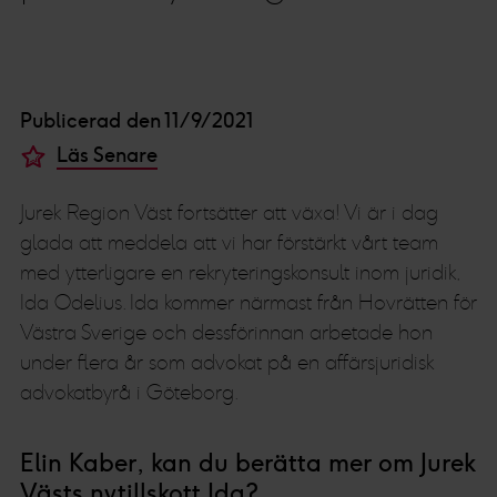
Publicerad den 11/9/2021
Läs Senare
Jurek Region Väst fortsätter att växa! Vi är i dag
glada att meddela att vi har förstärkt vårt team
med ytterligare en rekryteringskonsult inom juridik,
Ida Odelius. Ida kommer närmast från Hovrätten för
Västra Sverige och dessförinnan arbetade hon
under flera år som advokat på en affärsjuridisk
advokatbyrå i Göteborg.
Elin Kaber, kan du berätta mer om Jurek
Västs nytillskott Ida?