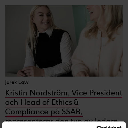
Jurek Law
Kristin Nordström, Vice President
och Head of Ethics &
Compliance på SSAB,
representerar den typ av ledare