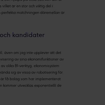
ilket är en stor och viktig del i
den perfekta matchningen däremellan är
 och kandidater
AI, även om jag inte upplever att det
visering av sina ekonomifunktioner av
m av olika BI-verktyg, ekonomisystem
vända sig av vissa av robotisering för
t är få bolag som har implementerat
en kommer utvecklas exponentiellt de