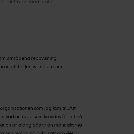
re detta ekonom i olika
inom områdena redovisning,
äran att ha Jenny i rollen som
 organisationen som jag kom till. Att
t om vad och vad som krävdes för att nå
isation är aldrig bättre än människorna
a och hjälpa på olika sätt och det är