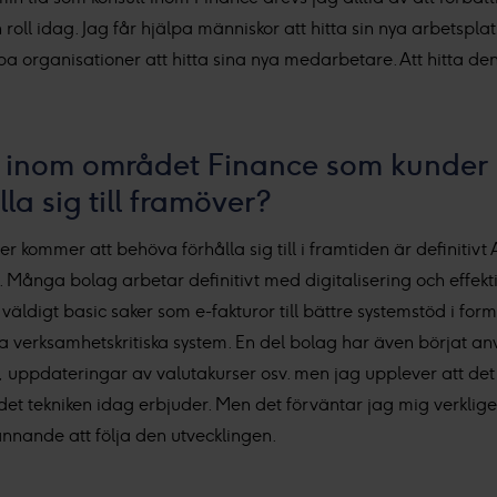
ll idag. Jag får hjälpa människor att hitta sin nya arbetsplats v
pa organisationer att hitta sina nya medarbetare. Att hitta 
er inom området Finance som kunder
a sig till framöver?
ommer att behöva förhålla sig till i framtiden är definitivt 
Många bolag arbetar definitivt med digitalisering och effekti
 väldigt basic saker som e-fakturor till bättre systemstöd i for
a verksamhetskritiska system. En del bolag har även börjat an
 uppdateringar av valutakurser osv. men jag upplever att de
 det tekniken idag erbjuder. Men det förväntar jag mig verklig
nnande att följa den utvecklingen.