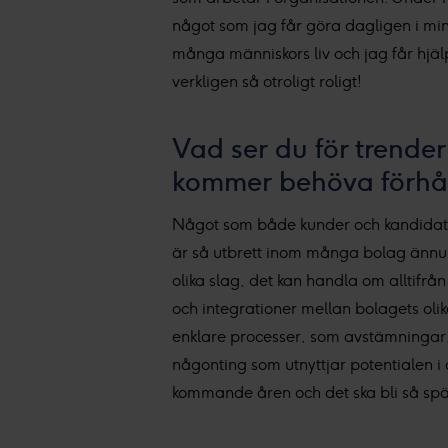
något som jag får göra dagligen i min ro
många människors liv och jag får hjäl
verkligen så otroligt roligt!
Vad ser du för trend
kommer behöva förhåll
Något som både kunder och kandidater k
är så utbrett inom många bolag ännu. 
olika slag, det kan handla om alltifrån
och integrationer mellan bolagets olik
enklare processer, som avstämningar,
någonting som utnyttjar potentialen i
kommande åren och det ska bli så spä