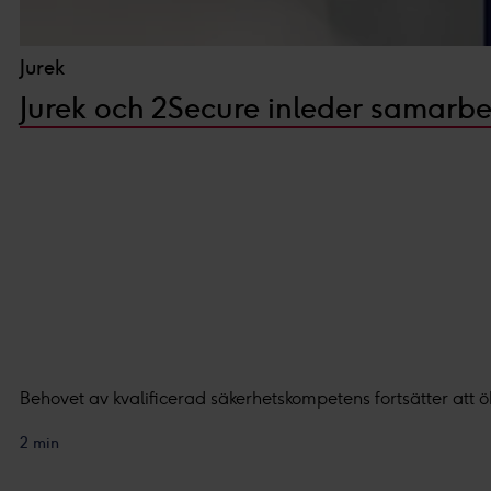
Du kan läsa mer om hur vi an
integritetspolicy.
Jurek
Vi och våra partners proces
Jurek och 2Secure inleder samarbe
Personaliserat innehåll och a
Behovet av kvalificerad säkerhetskompetens fortsätter att ö
2 min