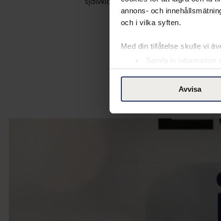
självklart fram emot att fortsatt få hj
annons- och innehållsmätning
och i vilka syften.
Med din tillåtelse skulle vi äve
Samla in information 
Identifiera din enhet 
Ta reda på mer om hur dina pe
Avvisa
eller dra tillbaka ditt samtyc
Vår Cookie Banner ger dig tota
rättigheter du har som indivi
till vänster på webbplatsen.
Med din tillåtelse använder vi
ändamål. Genom att klicka på
insamling du godkänner och kli