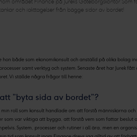
inom området Finance på Jureks Göteborgskontor. Som fö
tankar och iakttagelser från bägge sidor av bordet!
e hon både som ekonomikonsult och anställd på olika bolag 
processer samt verktyg och system. Senaste året har Jurek fått 
et. Vi ställde några frågor till henne:
tt ”byta sida av bordet”?
te i min roll som konsult handlade om att förstå människorna och
ner som var viktiga att bygga, att förstå vem som fattar beslu
mpelvis. System, processer och rutiner i all ära, men en organ
n tid som konsult inom Finance drevs jag alltid av att förbättr