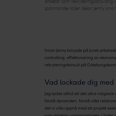
arbetar som rekryteringsansvarig 
spännande roller delar Jenny sina 
Innan Jenny började på Jurek arbetad
controlling, effektivisering av ekonomi
rekryteringskonsult på Göteborgskontor
Vad lockade dig med a
Jag tyckte alltid att det allra roligas
förstå dynamiken, förstå vilka relatio
det vi ville uppnå med ett projekt exe
som arbetar i organisationen. Under mi