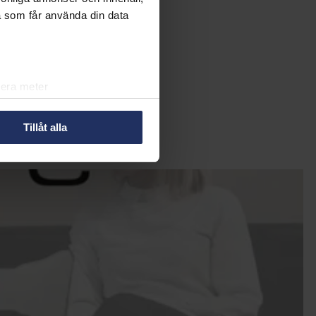
ra!
a som får använda din data
lera meter
ryck)
ljsektionen
. Du kan ändra
Tillåt alla
r oss att du känner till de
å den lilla ikonen längst ner
in information om dig för olika
så välja att välja vilken