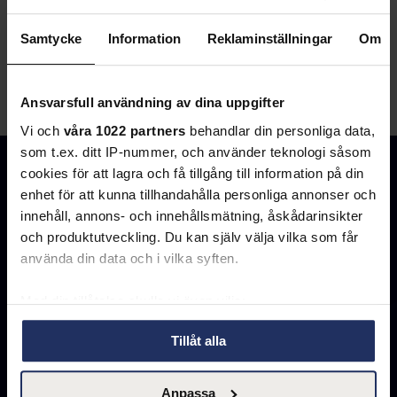
Samtycke
Information
Reklaminställningar
Om
Ansvarsfull användning av dina uppgifter
Vi och
våra 1022 partners
behandlar din personliga data,
som t.ex. ditt IP-nummer, och använder teknologi såsom
cookies för att lagra och få tillgång till information på din
Om oss
enhet för att kunna tillhandahålla personliga annonser och
innehåll, annons- och innehållsmätning, åskådarinsikter
Våra Policies
och produktutveckling. Du kan själv välja vilka som får
använda din data och i vilka syften.
Ledningen
Styrelsen
Med din tillåtelse skulle vi även vilja:
Samla in information om din geografiska plats
Våra kontor
Tillåt alla
som kan ha en noggrannhet på upp till flera meter
Kontakta oss
Identifiera din enhet genom att aktivt skanna den
Anpassa
för specifika kännetecken (fingeravtryck)