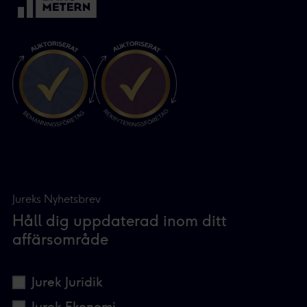
Du kan läsa mer om hur vi använder cookies och annan
teknik och hur vi samlar in och behandlar personuppgifter
i vår
integritetspolicy.
Vi och våra partners processar den insamlade datan
efter ditt godkännande eller legitima intresse för
:
Personaliserat innehåll och annonser, statistik från
innehåll och annonser samt användar-, insikt- och
produktutveckling.
Jureks Nyhetsbrev
Håll dig uppdaterad inom ditt
affärsområde
Jurek Juridik
Jurek Ekonomi