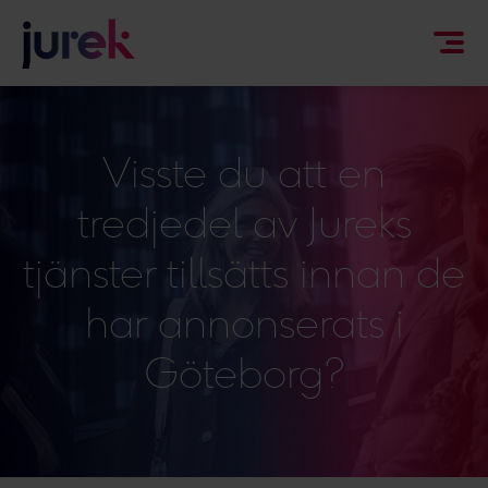
Visste du att en
tredjedel av Jureks
tjänster tillsätts innan de
har annonserats i
Göteborg?