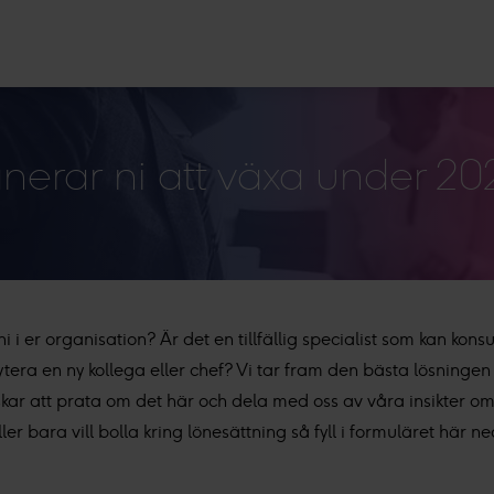
nerar ni att växa under 2
ni i er organisation? Är det en tillfällig specialist som kan ko
tera en ny kollega eller chef? Vi tar fram den bästa lösningen fö
kar att prata om det här och dela med oss av våra insikter om 
ller bara vill bolla kring lönesättning så fyll i formuläret här n