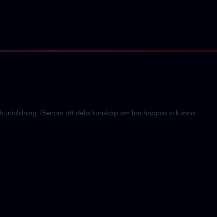
dlar personuppgifter i vår
a intresse för
:
ikt- och produktutveckling.
 och utbildning. Genom att dela kunskap om lön hoppas vi kunna