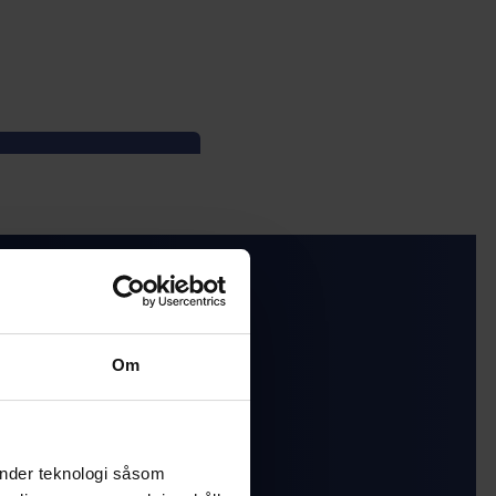
Om
änder teknologi såsom