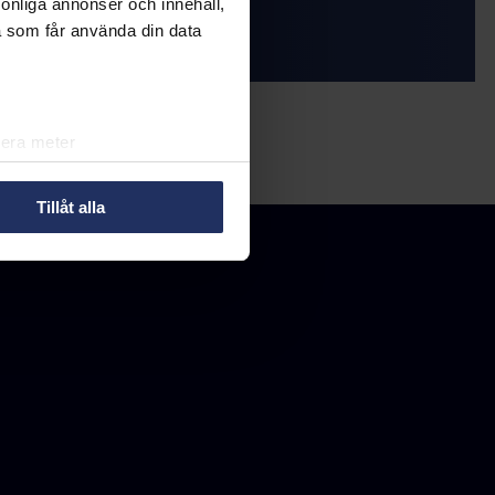
rsonliga annonser och innehåll,
 och Business Support
a som får använda din data
lera meter
ryck)
ljsektionen
. Du kan ändra
Tillåt alla
r oss att du känner till de
å den lilla ikonen längst ner
in information om dig för olika
så välja att välja vilken