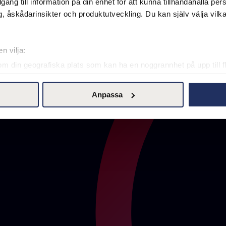
illgång till information på din enhet för att kunna tillhandahålla pe
ecialister och generalister inom Juridik, Ekonomi, Marknad, HR
, åskådarinsikter och produktutveckling. Du kan själv välja vilk
n vilja:
om din geografiska plats som kan ha en noggrannhet på upp till f
genom att aktivt skanna den för specifika kännetecken (fingeravt
rsonliga uppgifter behandlas och ställ in dina preferenser i
deta
Anpassa
ke när som helst från cookie-förklaringen.
l kontroll över den data vi samlar och använder, det är viktigt fö
d. Du kan när som helst ändra dina preferenser genom att klicka p
 och våra affärspartners teknik, inklusive cookies, för att samla 
 "Acceptera" ger du ditt samtycke för dessa ändamål. Du kan ock
cka på "tillåt urval".