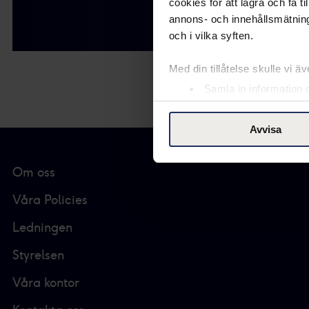
cookies för att lagra och få t
Vi hittar chefer, sp
annons- och innehållsmätning
och i vilka syften.
Med din tillåtelse skulle vi äve
Samla in information 
Identifiera din enhet 
Ta reda på mer om hur dina pe
Avvisa
eller dra tillbaka ditt samtyc
Om oss
Vår Cookie Banner ger dig tota
rättigheter du har som indivi
Våra Policies
till vänster på webbplatsen.
Ledningen
Med din tillåtelse använder vi
Styrelsen
ändamål. Genom att klicka på
Våra kontor
insamling du godkänner och kli