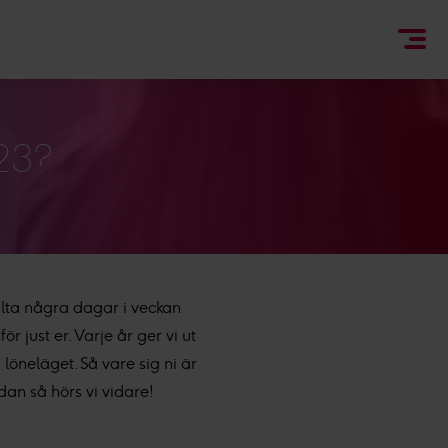
023?
nsulta några dagar i veckan
r just er. Varje år ger vi ut
löneläget. Så vare sig ni är
edan så hörs vi vidare!