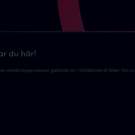
vänder cookies och annan teknik och hur vi samlar in och behan
sar den insamlade datan efter ditt godkännande eller legitim
nnonser, statistik från innehåll och annonser samt användar-, ins
ar du här!
nom anställningsprocessen gällande lön i förhållande till ålder, kön