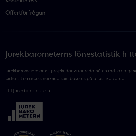
Kontakta oss
Du kan läsa mer om hur vi an
Offertförfrågan
integritetspolicy.
Vi och våra partners proces
Personaliserat innehåll och a
Jurekbarometerns lönestatistik hitt
Jurekbarometern är ett projekt där vi tar reda på en rad fakta ge
bidra till en arbetsmarknad som baseras på allas lika värde.
Till Jurekbarometern