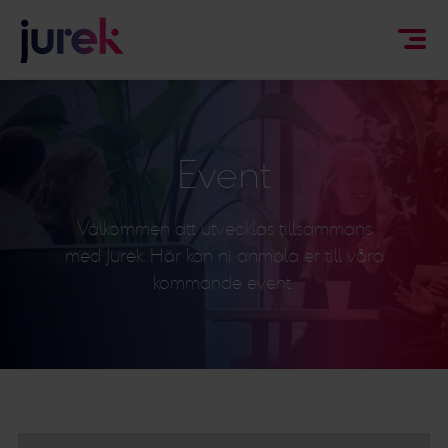
Event
Välkommen att utvecklas tillsammans
med Jurek. Här kan ni anmäla er till våra
kommande event.