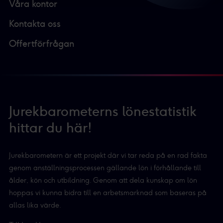
Våra kontor
till de rättigheter du har som individ. Du kan när som
helst ändra dina preferenser genom att klicka på den lilla
Kontakta oss
ikonen längst ner till vänster på webbplatsen.
Offertförfrågan
Med din tillåtelse använder vi och våra affärspartners
teknik, inklusive cookies, för att samla in information om
dig för olika ändamål. Genom att klicka på "Acceptera"
ger du ditt samtycke för dessa ändamål. Du kan också
Jurekbarometerns lönestatistik
välja att välja vilken insamling du godkänner och klicka
hittar du här!
på "tillåt urval".
Du kan läsa mer om hur vi använder cookies och annan
Jurekbarometern är ett projekt där vi tar reda på en rad fakta
teknik och hur vi samlar in och behandlar personuppgifter
genom anställningsprocessen gällande lön i förhållande till
i vår
integritetspolicy.
ålder, kön och utbildning. Genom att dela kunskap om lön
hoppas vi kunna bidra till en arbetsmarknad som baseras på
Vi och våra partners processar den insamlade datan
allas lika värde.
efter ditt godkännande eller legitima intresse för
: