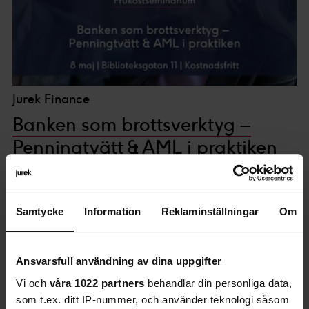
Jurek Finance
Banken som brottsverktyg –
Penningtvätt & AML i praktiken
Välkommen till ett högaktuellt frukostseminarium där vi
utforskar hur banker och finansinstitut kan utnyttjas som
Samtycke
Information
Reklaminställningar
Om
verktyg för ekonomisk brottslighet –...
Ansvarsfull användning av dina uppgifter
Vi och
våra 1022 partners
behandlar din personliga data,
som t.ex. ditt IP-nummer, och använder teknologi såsom