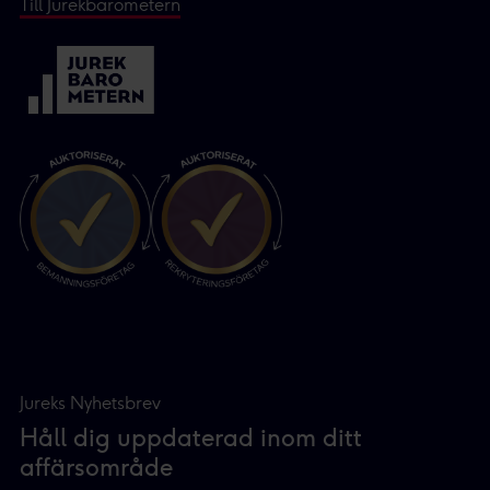
Till Jurekbarometern
Personaliserat innehåll och annonser, statistik från
innehåll och annonser samt användar-, insikt- och
produktutveckling.
Jureks Nyhetsbrev
Håll dig uppdaterad inom ditt
affärsområde